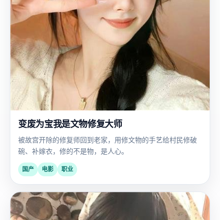
变废为宝我是文物修复大师
被故宫开除的修复师回到老家，用修文物的手艺给村民修破
碗、补嫁衣，修的不是物，是人心。
国产
电影
职业
日
2020
韩