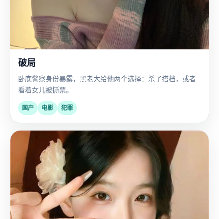
破局
卧底警察身份暴露，黑老大给他两个选择：杀了搭档，或者
看着女儿被撕票。
国产
电影
犯罪
国
2025
产