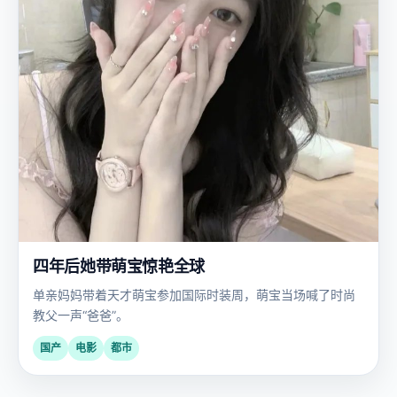
四年后她带萌宝惊艳全球
单亲妈妈带着天才萌宝参加国际时装周，萌宝当场喊了时尚
教父一声“爸爸”。
国产
电影
都市