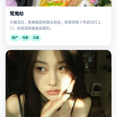
鸳鸯劫
大婚当日，新娘被武林盟主抢走，新郎苦练十年武功打上
门，却发现新娘是自愿的。
国产
电影
古装
欧
2008
美