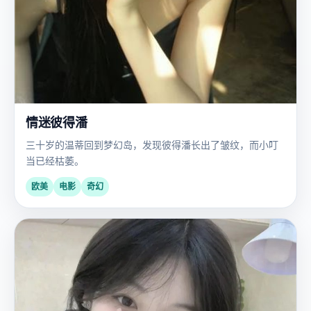
情迷彼得潘
三十岁的温蒂回到梦幻岛，发现彼得潘长出了皱纹，而小叮
当已经枯萎。
欧美
电影
奇幻
国
2023
产