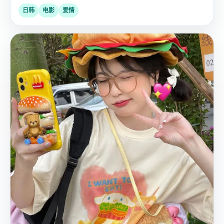
日韩
电影
爱情
国
2020
产