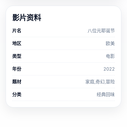
影片资料
片名
八位元耶诞节
地区
欧美
类型
电影
年份
2022
题材
家庭,奇幻,冒险
分类
经典回味