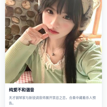
纯爱不和谐音
天才钢琴家与新锐调音师展开禁忌之恋，合奏中藏着杀人预
告。