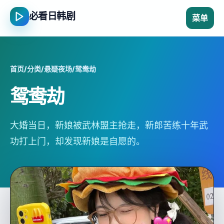
必看日韩剧
菜单
首页
/
分类
/
悬疑夜场
/
鸳鸯劫
鸳鸯劫
大婚当日，新娘被武林盟主抢走，新郎苦练十年武
功打上门，却发现新娘是自愿的。