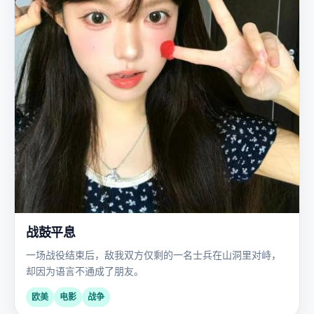
战鼓平息
一场战役结束后，敌我双方仅剩的一名士兵在山洞里对峙，
却因为语言不通成了朋友。
欧美
电影
战争