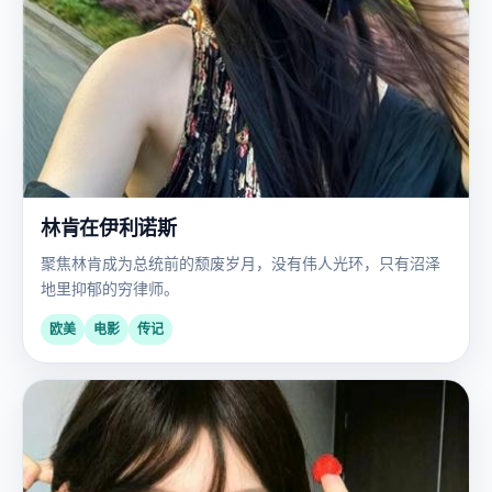
林肯在伊利诺斯
聚焦林肯成为总统前的颓废岁月，没有伟人光环，只有沼泽
地里抑郁的穷律师。
欧美
电影
传记
欧
2016
美