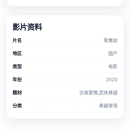
影片资料
片名
鸳鸯劫
地区
国产
类型
电影
年份
2020
题材
古装爱情,武侠悬疑
分类
悬疑夜场