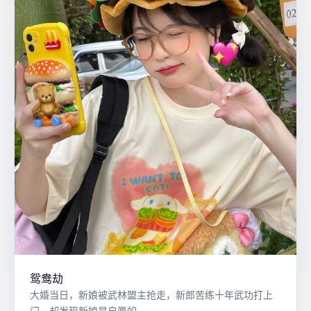
鸳鸯劫
大婚当日，新娘被武林盟主抢走，新郎苦练十年武功打上
门，却发现新娘是自愿的。