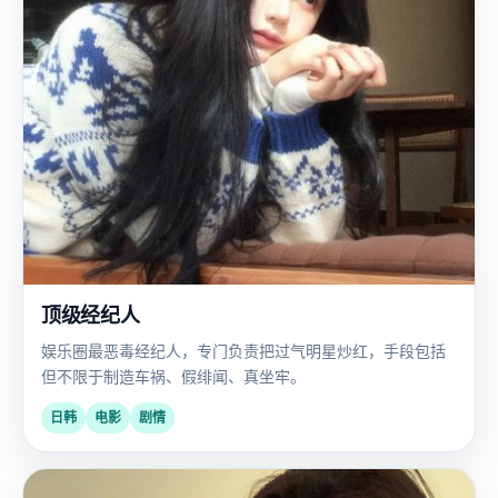
顶级经纪人
娱乐圈最恶毒经纪人，专门负责把过气明星炒红，手段包括
但不限于制造车祸、假绯闻、真坐牢。
日韩
电影
剧情
国
2022
产