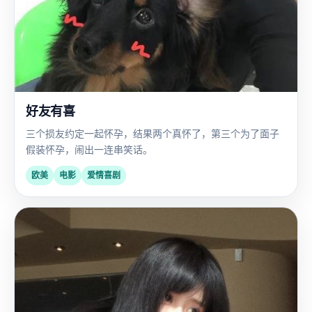
好友有喜
三个损友约定一起怀孕，结果两个真怀了，第三个为了面子
假装怀孕，闹出一连串笑话。
欧美
电影
爱情喜剧
日
2023
韩