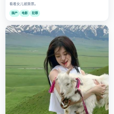
看着女儿被撕票。
国产
电影
犯罪
日
2022
韩