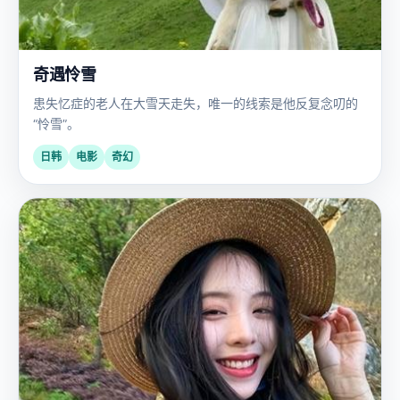
奇遇怜雪
患失忆症的老人在大雪天走失，唯一的线索是他反复念叨的
“怜雪”。
日韩
电影
奇幻
欧
2020
美