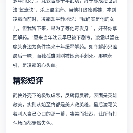
多年的女儿。沈云苦练十年武功，终于练成绝世剑
法“鸳鸯诀”，杀上盟主府。当他打败独孤雄，冲到
凌霜面前时，凌霜却平静地说：“我确实是他的女
儿，但我留下来，是为了等他毒发身亡，好替你拿
回解药。”原来当年沈云早已被下剧毒，凌霜以留在
魔头身边为条件换来十年缓释解药。如今解药只差
最后一味，而独孤雄刚刚被她亲手刺死。那味药
引，是凌霜的心头血。
精彩短评
武侠外壳下的极致虐恋，反转再反转。表面是英雄
救美，实则从始至终都是美人救英雄。最后凌霜笑
着刺入自己心口的那一幕，凄美而壮烈，让所有打
斗场面都黯然失色。