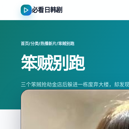
必看日韩剧
首页
/
分类
/
热播新片
/
笨贼别跑
笨贼别跑
三个笨贼抢劫金店后躲进一栋废弃大楼，却发