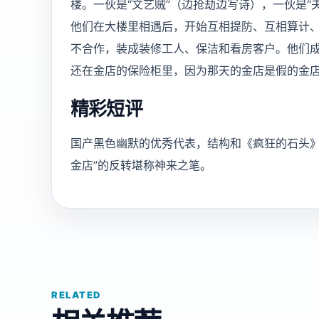
楼。一伙是“文艺贼”（边抢劫边写诗），一伙是“
他们在大楼里相遇后，开始互相提防、互相算计
不合作，装成装修工人、保洁和看房客户。他们
还在金店的保险柜里，因为那天的金店是假的金
精彩短评
国产黑色幽默的优秀代表，结构和《疯狂的石头》
金店”的反转堪称神来之笔。
RELATED