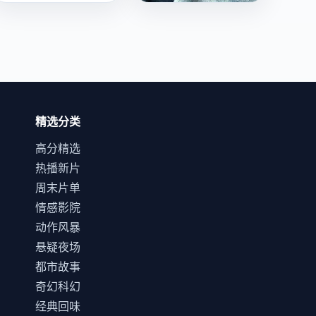
杀手怨曲
代号“夜莺”的职业杀手，
每次开枪前都要听一遍
帕瓦罗蒂。
亚洲
电影
犯罪
精选分类
高分精选
热播新片
周末片单
情感影院
动作风暴
悬疑夜场
都市故事
奇幻科幻
经典回味