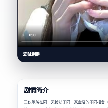
笨贼别跑
剧情简介
三伙笨贼在同一天抢劫了同一家金店的不同柜台