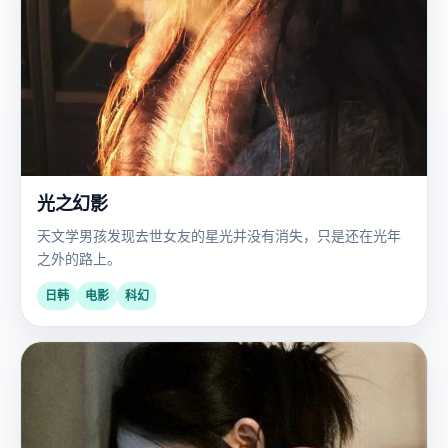
光之幻影
天文学男孩发现去世女友的星光并没有消失，只是还在光年
之外的路上。
日韩
电影
科幻
国
2019
产