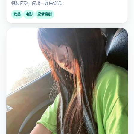
假装怀孕，闹出一连串笑话。
欧美
电影
爱情喜剧
国
2023
产