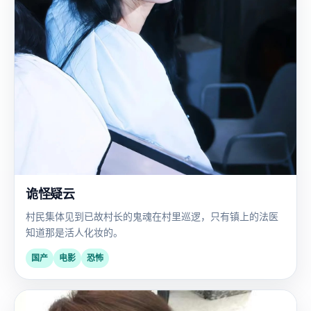
诡怪疑云
村民集体见到已故村长的鬼魂在村里巡逻，只有镇上的法医
知道那是活人化妆的。
国产
电影
恐怖
欧
2015
美