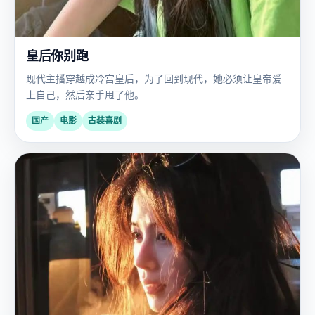
皇后你别跑
现代主播穿越成冷宫皇后，为了回到现代，她必须让皇帝爱
上自己，然后亲手甩了他。
国产
电影
古装喜剧
日
2023
韩