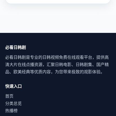
必看日韩剧
必看日韩剧是专业的日韩视频免费在线观看平台，提供高
清大片在线点播资源，汇聚日韩电影、日韩剧集、国产精
品、欧美经典等优质内容，为您带来极致的观影体验。
快速入口
首页
分类总览
热播榜