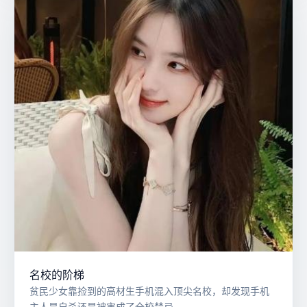
名校的阶梯
贫民少女靠捡到的高材生手机混入顶尖名校，却发现手机
主人是自杀还是被害成了全校禁忌。