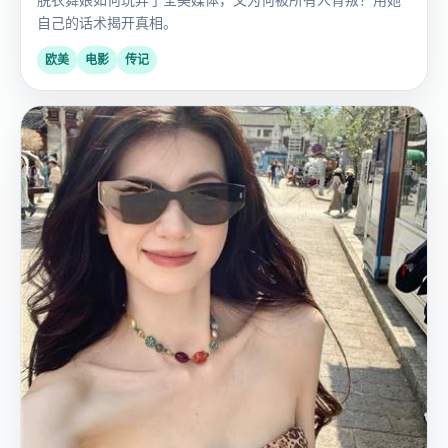
自己的话术揭开真相。
欧美
电影
传记
国
2018
产