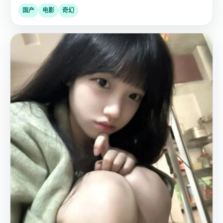
国产
电影
奇幻
日
2022
韩