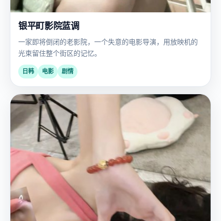
银平町影院蓝调
一家即将倒闭的老影院，一个失意的电影导演，用放映机的
光束留住整个街区的记忆。
日韩
电影
剧情
国
2024
产