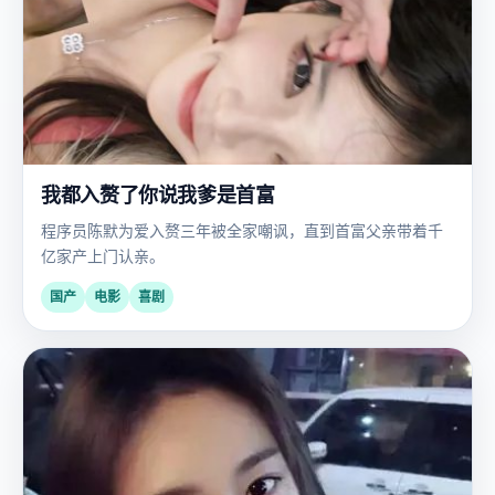
我都入赘了你说我爹是首富
程序员陈默为爱入赘三年被全家嘲讽，直到首富父亲带着千
亿家产上门认亲。
国产
电影
喜剧
国
2018
产