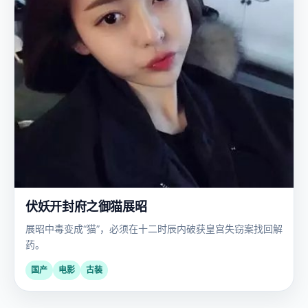
伏妖开封府之御猫展昭
展昭中毒变成“猫”，必须在十二时辰内破获皇宫失窃案找回解
药。
国产
电影
古装