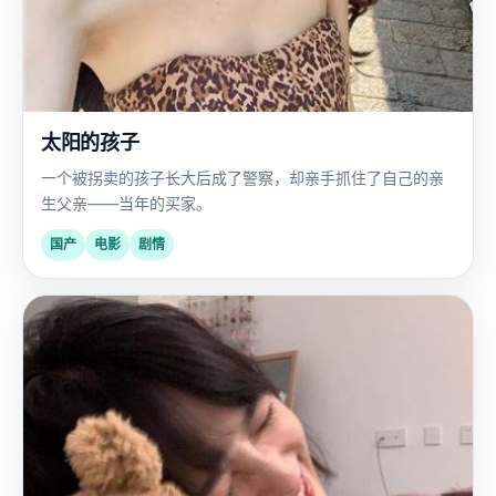
太阳的孩子
一个被拐卖的孩子长大后成了警察，却亲手抓住了自己的亲
生父亲——当年的买家。
国产
电影
剧情
欧
2020
美