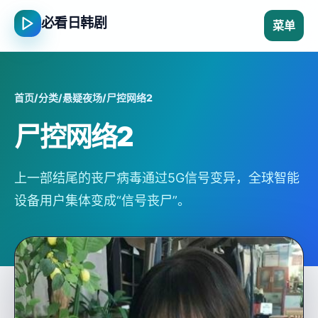
必看日韩剧
菜单
首页
/
分类
/
悬疑夜场
/
尸控网络2
尸控网络2
上一部结尾的丧尸病毒通过5G信号变异，全球智能
设备用户集体变成“信号丧尸”。