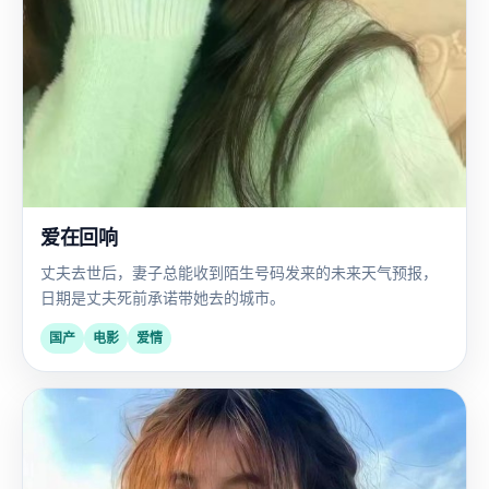
爱在回响
丈夫去世后，妻子总能收到陌生号码发来的未来天气预报，
日期是丈夫死前承诺带她去的城市。
国产
电影
爱情
国
2019
产