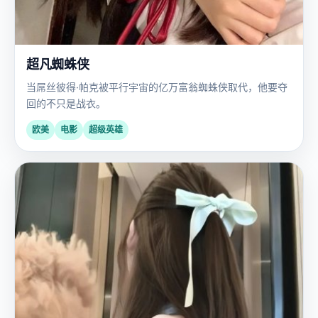
超凡蜘蛛侠
当屌丝彼得·帕克被平行宇宙的亿万富翁蜘蛛侠取代，他要夺
回的不只是战衣。
欧美
电影
超级英雄
国
2024
产