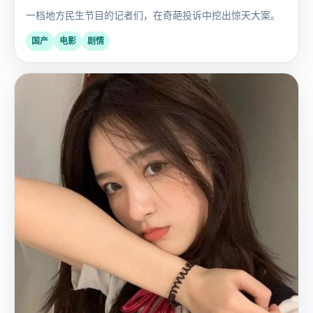
一档地方民生节目的记者们，在奇葩投诉中挖出惊天大案。
国产
电影
剧情
欧
2023
美