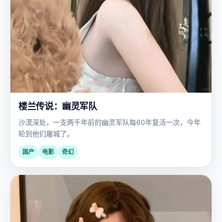
楼兰传说：幽灵军队
沙漠深处，一支两千年前的幽灵军队每60年复活一次，今年
轮到他们屠城了。
国产
电影
奇幻
欧
2009
美