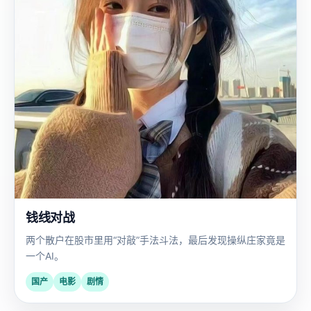
钱线对战
两个散户在股市里用“对敲”手法斗法，最后发现操纵庄家竟是
一个AI。
国产
电影
剧情
国
2023
产