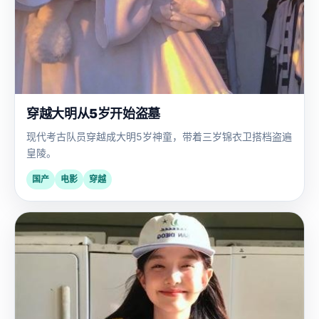
穿越大明从5岁开始盗墓
现代考古队员穿越成大明5岁神童，带着三岁锦衣卫搭档盗遍
皇陵。
国产
电影
穿越
日
2023
韩