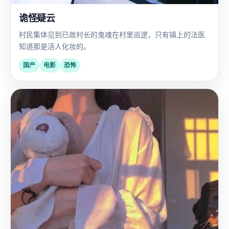
诡怪疑云
村民集体见到已故村长的鬼魂在村里巡逻，只有镇上的法医
知道那是活人化妆的。
国产
电影
恐怖
国
2023
产