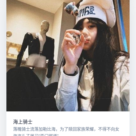
海上骑士
落魄骑士流落加勒比海，为了赎回家族荣耀，不得不向女
海盗头子学习“歪门邪道”。