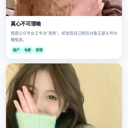
真心不可理喻
情感公众号女王专治“渣男”，却发现自己网恋对象正是头号吐
槽冤家。
国产
电影
爱情
国
2024
产