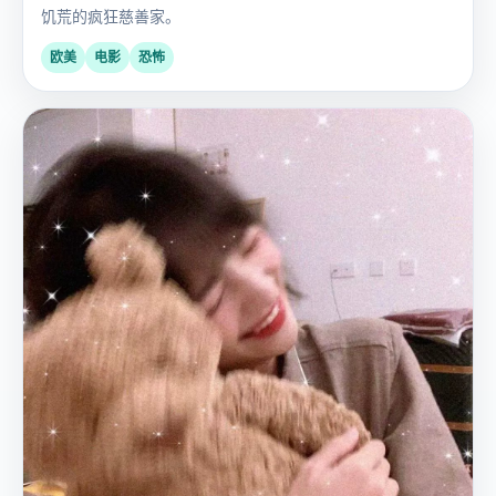
饥荒的疯狂慈善家。
欧美
电影
恐怖
国
2017
产