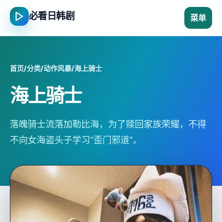
必看日韩剧
菜单
首页
/
分类
/
动作风暴
/
海上骑士
海上骑士
落魄骑士流落加勒比海，为了赎回家族荣耀，不得
不向女海盗头子学习“歪门邪道”。