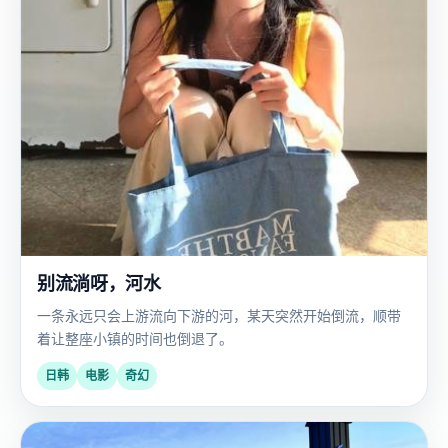
别流淌呀，河水
一条永远只会上游流向下游的河，某天突然开始倒流，顺带
着让整座小镇的时间也倒退了。
日韩
电影
奇幻
欧
2025
美